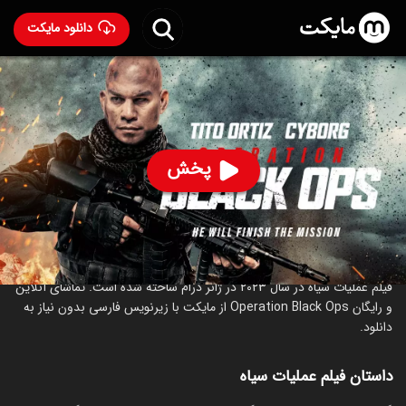
دانلود مایکت
فیلم عملیات سیاه
- Operation Black Ops 2023
37
۲.۹
۲۳۷
%
پخش
ساخت آمریکا سال 2023
رده سنی ۱۸+
درام
درباره فیلم عملیات سیاه
فیلم عملیات سیاه در سال 2023 در ژانر درام ساخته شده است. تماشای آنلاین
و رایگان Operation Black Ops از مایکت با زیرنویس فارسی بدون نیاز به
دانلود.
داستان فیلم عملیات سیاه