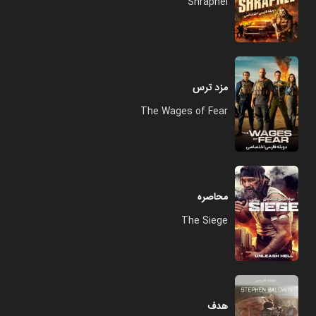
Shrapnel
مزد ترس
The Wages of Fear
محاصره
The Siege
هدف