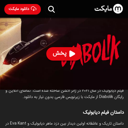
دانلود مایکت
فیلم دیابولیک
- Diabolik 2021
88
۵.۹
۲۸
%
پخش
ساخت ایتالیا سال 2021
رده سنی ۱۸+
اکشن
جنایی
درباره فیلم دیابولیک
فیلم دیابولیک در سال 2021 در ژانر اکشن ساخته شده است. تماشای آنلاین و
رایگان Diabolik از مایکت با زیرنویس فارسی بدون نیاز به دانلود.
داستان فیلم دیابولیک
داستان تاریک و عاشقانه اولین دیدار بین دزد ماهر دیابولیک و Eva Kant در