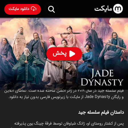
دانلود مایکت
فیلم سلسله جید
- Jade Dynasty 2019
91
۵.۷
۲۸۱
%
پخش
ساخت چین سال 2019
رده سنی ۱۳+
اکشن
عاشقانه
درباره فیلم سلسله جید
فیلم سلسله جید در سال 2019 در ژانر اکشن ساخته شده است. تماشای آنلاین
و رایگان Jade Dynasty از مایکت با زیرنویس فارسی بدون نیاز به دانلود.
داستان فیلم سلسله جید
پس از کشتار روستای او، ژانگ شیاوفان توسط فرقهٔ چینگ یون پذیرفته