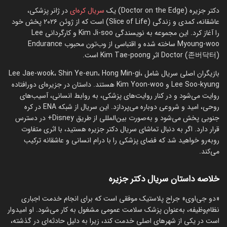
دکتر جزیره (Doctor on the Edge) یک
سریال کره‌ای
در ژانر پزشکی،
عاشقانه، کمدی و زندگی (Slice of Life) است که از ژوئن ۲۰۲۶ پخش خود
را آغاز کرد. این مجموعه به نویسندگی Kim Ji-soo و کارگردانی Lee
Myoung-woo ساخته شده و اقتباسی از وب‌تون محبوب Endurance
Doctor (존버닥터) اثر Kim Tae-poong است.
بازیگران اصلی سریال شامل Lee Jae-wook، Shin Ye-eun، Hong Min-gi،
Lee Soo-kyung و Kim Yoon-woo هستند. داستان در جزیره‌ای دورافتاده
روایت می‌شود و در کنار روایت‌های پزشکی، به روابط انسانی، آسیب‌های
روحی، امید و شروعی دوباره می‌پردازد. این سریال از شبکه ENA در کره
جنوبی پخش می‌شود و به‌صورت بین‌المللی از طریق Disney+ در دسترس
قرار دارد. اگر به دنبال تماشای سریال دکتر جزیره هستید، با اثری متفاوت
روبه‌رو خواهید شد که فضای پزشکی را با درام انسانی و عاشقانه ترکیب
می‌کند.
خلاصه داستان سریال دکتر جزیره
«دو جی‌اوی» جراح پلاستیک موفقی است که برای انجام خدمت اجباری
نظام‌وظیفه، به‌عنوان پزشک سلامت عمومی مشغول به کار می‌شود. او امیدوار
است در یکی از شهرهای اصلی خدمت کند، زیرا به دلیل حادثه‌ای در گذشته،