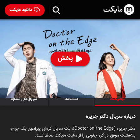
دانلود مایکت
سریال دکتر جزیره با دوبله فارسی
- Doctor on the Edge
2026
89
۷.۰
۴۲
%
پخش
ساخت کره جنوبی سال 2026
رده سنی ۱۸+
کره‌ای
سریال
کمدی
عاشقانه
توضیحات
قسمت‌ها
سریال‌های مشابه
درباره سریال دکتر جزیره
دکتر جزیره (Doctor on the Edge)، یک سریال کره‌ای پیرامون یک جراح
پلاستیک موفق در کره جنوبی را از سایت مایکت تماشا کنید.