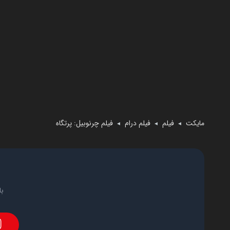
مایکت
فیلم
فیلم درام
فیلم چرنوبیل: پرتگاه
◄
◄
◄
با