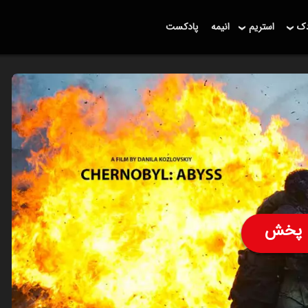
دک
استریم
انیمه
پادکست
پخش