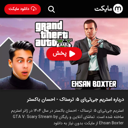
دانلود مایکت
استریم جی‌تی‌ای ۵: ترسناک - احسان باکستر
ساخت 1404
95
۶۱۷
%
احسان باکستر
پخش
ساخت ایران سال 1404
رده سنی ۱۳+
استریم
توضیحات
قسمت‌ها
سریال‌های مشابه
درباره استریم جی‌تی‌ای ۵: ترسناک - احسان باکستر
استریم جی‌تی‌ای ۵: ترسناک - احسان باکستر در سال 1404 در ژانر استریم
ساخته شده است. تماشای آنلاین و رایگان GTA V: Scary Stream by
Ehsan Boxter از مایکت بدون نیاز به دانلود