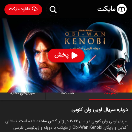
دانلود مایکت
سریال اوبی وان کنوبی با دوبله فارسی
- Obi-Wan Kenobi
2022
95
۷.۰
۲۸۲
%
پخش
ساخت آمریکا سال 2022
رده سنی ۱۳+
سریال
اکشن
ماجراجویی
علمی‌تخیلی
توضیحات
قسمت‌ها
سریال‌های مشابه
درباره سریال اوبی وان کنوبی
سریال اوبی وان کنوبی در سال 2022 در ژانر اکشن ساخته شده است. تماشای
آنلاین و رایگان Obi-Wan Kenobi از مایکت با دوبله و زیرنویس فارسی