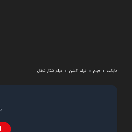
مایکت
فیلم
فیلم اکشن
فیلم شکار شغال
◄
◄
◄
با