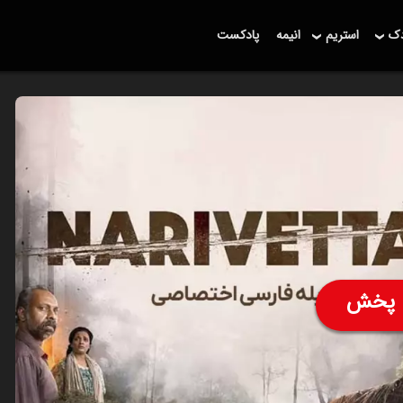
دک
استریم
انیمه
پادکست
پخش