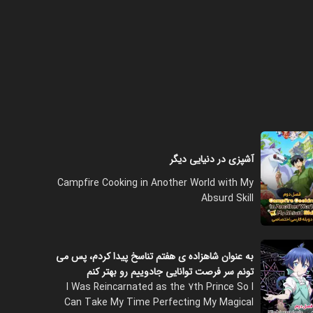
فصل ۱ - قسمت ۸ - راز دری که باز
نمی‌شود
۲۲:۰۰
فصل ۱ - قسمت ۹ - ورود به پالدیا!
۲۲:۰۰
آشپزی در دنیایی دیگر
Campfire Cooking in Another World with My
فصل ۱ - قسمت ۱۰ - نمونا و
Absurd Skill
براسیوس
۲۲:۰۰
به عنوان شاهزاده‌ ی هفتم تناسخ پیدا کردم، پس می
‌تونم سر فرصت توانایی جادوییم رو بهتر کنم
فصل ۱ - قسمت ۱۱ - جنگل آربولیوا
I Was Reincarnated as the 7th Prince So I
۲۲:۰۰
Can Take My Time Perfecting My Magical