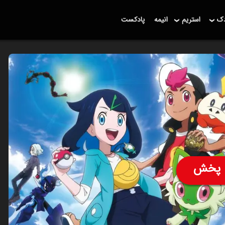
دک
استریم
انیمه
پادکست
پخش