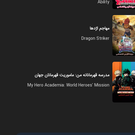
Ability
فصل ۱ - قسمت ۱۲ - آینده‌ای که
من انتخاب می‌کنم
۲۲:۰۰
مهاجم اژدها
Dragon Striker
فصل ۱ - قسمت ۱۳ - ناگهان، یک
پیک نیک
۲۲:۰۰
مدرسه قهرمانانه من: ماموریت قهرمانان جهان
فصل ۱ - قسمت ۱۴ - پرواز کن،
My Hero Academia: World Heroes' Mission
واترل!!
۲۲:۰۰
فصل ۱ - قسمت ۱۵ - کسی که ما
نمی‌توانیم ببینیم! کی چی شده؟
۲۲:۰۰