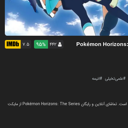
95
۷.۵
۴۴۲
%
- Pokémon Horizons
علمی‌تخیلی
انیمه
انیمیشن سرزمین های پوکمون در سال 2023 در ژانر انیمیشن ساخته شده است. تماشای آنلاین و رایگان Pokémon Horizons: The Series از مایکت