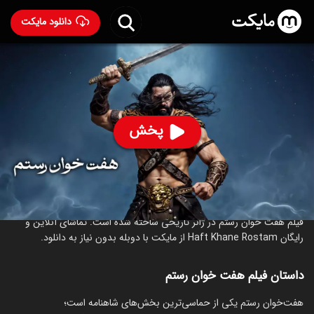
دانلود مایکت
فیلم هفت خوان رستم با دوبله فارسی
- Haft Khane Rostam
88
۲۶۸
%
پخش
رده سنی ۱۳+
مستند
درباره فیلم هفت خوان رستم
فیلم هفت خوان رستم در ژانر تاریخی ساخته شده است. تماشای آنلاین و
رایگان Haft Khane Rostam از مایکت با دوبله بدون نیاز به دانلود.
داستان فیلم هفت خوان رستم
‏هفت‌خوان رستم یکی از حماسی‌ترین بخش‌های شاهنامه است؛