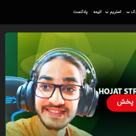
دک
استریم
انیمه
پادکست
پخش