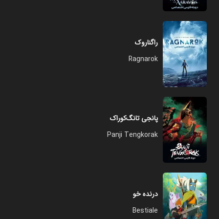
راگناروک
Ragnarok
پانجی تانگ‌کوراک
Panji Tengkorak
درنده خو
Bestiale