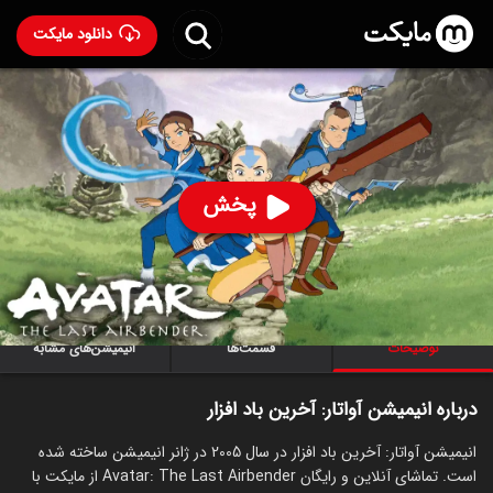
دانلود مایکت
انیمیشن آواتار: آخرین باد افزار
- Avatar: The Last
Airbender 2005
89
۹.۳
۱,۰۵۲
%
پخش
ساخت آمریکا سال 2005
رده سنی ۳+
سریال
انیمیشن
اکشن
ماجراجویی
خانوادگی
توضیحات
قسمت‌ها
انیمیشن‌های مشابه
درباره انیمیشن آواتار: آخرین باد افزار
انیمیشن آواتار: آخرین باد افزار در سال 2005 در ژانر انیمیشن ساخته شده
است. تماشای آنلاین و رایگان Avatar: The Last Airbender از مایکت با