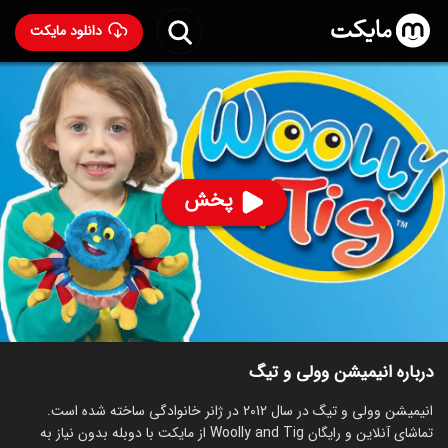
دانلود مایکت
انیمیشن وولی و تیگ با دوبله فارسی
- Woolly and Tig
2012
72
۷.۵
۲۶۳
%
پخش
ساخت بریتانیا سال 2012
رده سنی ۱۳+
سریال
خانوادگی
انیمیشن
توضیحات
قسمت‌ها
انیمیشن‌های مشابه
درباره انیمیشن وولی و تیگ
انیمیشن وولی و تیگ در سال 2012 در ژانر خانوادگی ساخته شده است.
تماشای آنلاین و رایگان Woolly and Tig از مایکت با دوبله بدون نیاز به