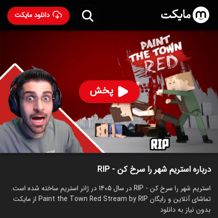
دانلود مایکت
استریم شهر را سرخ کن - RIP
ساخت 1405
97
۱۲۲
%
RIP
پخش
ساخت ایران سال 1405
رده سنی ۱۳+
استریم
توضیحات
قسمت‌ها
سریال‌های مشابه
درباره استریم شهر را سرخ کن - RIP
استریم شهر را سرخ کن - RIP در سال 1405 در ژانر استریم ساخته شده است.
تماشای آنلاین و رایگان Paint the Town Red Stream by RIP از مایکت
بدون نیاز به دانلود