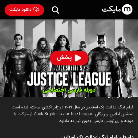
دانلود مایکت
فیلم لیگ عدالت زک اسنایدر با دوبله فارسی
- Zack Snyder's
Justice League 2021
87
۷.۹
۱,۹۲۲
%
پخش
ساخت آمریکا سال 2021
رده سنی ۱۸+
اکشن
ماجراجویی
علمی‌تخیلی
درباره فیلم لیگ عدالت زک اسنایدر
فیلم لیگ عدالت زک اسنایدر در سال 2021 در ژانر اکشن ساخته شده است.
تماشای آنلاین و رایگان Zack Snyder s Justice League از مایکت با
دوبله و زیرنویس فارسی بدون نیاز به دانلود.
داستان فیلم لیگ عدالت زک اسنایدر