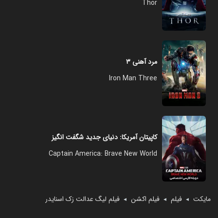
Thor
مرد آهنی ۳
Iron Man Three
کاپیتان آمریکا: دنیای جدید شگفت انگیز
Captain America: Brave New World
مایکت
فیلم
فیلم اکشن
فیلم لیگ عدالت زک اسنایدر
◄
◄
◄