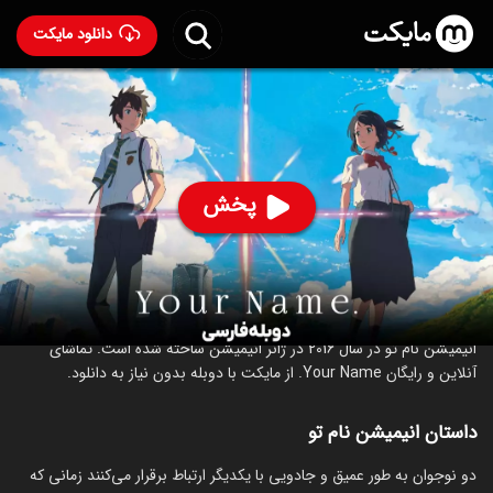
دانلود مایکت
انیمیشن نام تو با دوبله فارسی
- Your Name. 2016
95
۸.۴
۳,۷۵۷
%
پخش
ساخت ژاپن سال 2016
رده سنی ۱۳+
انیمیشن
درام
عاشقانه
درباره انیمیشن نام تو
انیمیشن نام تو در سال 2016 در ژانر انیمیشن ساخته شده است. تماشای
آنلاین و رایگان Your Name. از مایکت با دوبله بدون نیاز به دانلود.
داستان انیمیشن نام تو
دو نوجوان به طور عمیق و جادویی با یکدیگر ارتباط برقرار می‌کنند زمانی که