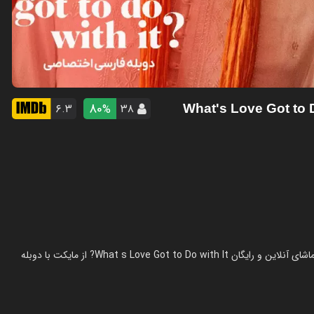
80
۶.۳
۳۸
%
- What's Love Got to 
فیلم ربطی به عشق نداره در سال 2022 در ژانر کمدی ساخته شده است. تماشای آنلاین و رایگان What s Love Got to Do with It? از مایکت با دوبله