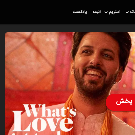
دک
استریم
انیمه
پادکست
پخش