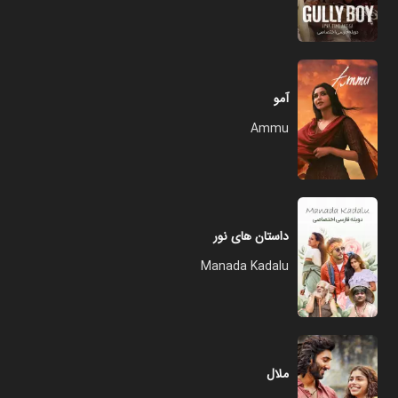
آمو
Ammu
داستان های نور
Manada Kadalu
ملال