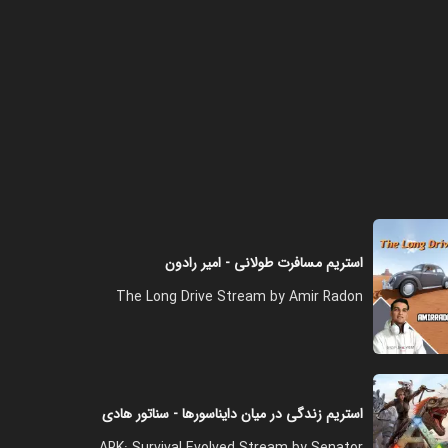
فصل ۱ - اما رفتیم تورنومنت راست
۳۵:۰۰
فصل ۱ - مکانیکی زدیم داخل راست
۳۸:۰۰
استریم مسافرت طولانی - امیر رادون
فصل ۱ - رید با آتش
The Long Drive Stream by Amir Radon
۲۰:۰۰
فصل ۱ - همه‌ رو رید کردیم
استریم زندگی در میان دایناسورها - سناتور هادی
۲۰:۰۰
ARK: Survival Evolved Stream by Senator