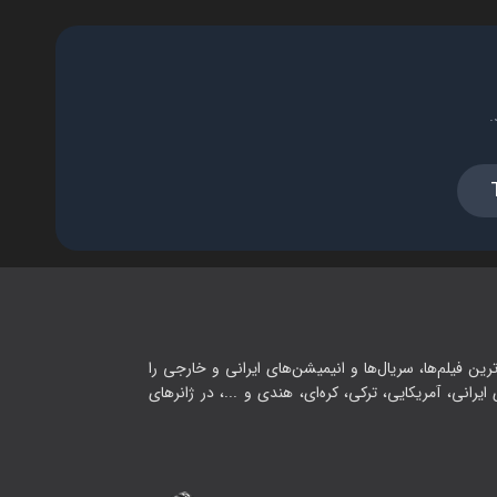
فصل ۱ - رفتیم لوت مترو
۳۰:۰۰
.
فصل ۱ - رید با سچل
۱۸:۰۰
فصل ۱ - جنگ جهانی در راست
۳۱:۰۰
رین فیلم‌ها، سریال‌ها و انیمیشن‌های ایرانی و خارجی را
یرانی، آمریکایی، ترکی، کره‌ای، هندی و ...، در ژانرهای
فصل ۱ - رید با سیفور
۲۲:۰۰