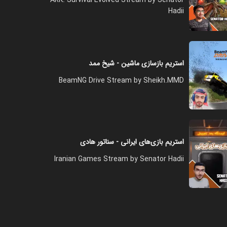
Hadii
فصل ۱ - ریدهای نامنظم
۲۸:۰۰
استریم بازسازی ماشین - شیخ ممد
BeamNG Drive Stream by Sheikh.MMD
فصل ۱ - رید بیس‌های سرور
۳۴:۰۰
فصل ۱ - مکانیکی زدیم
استریم بازی‌های ایرانی - سناتور هادی
۳۶:۰۰
Iranian Games Stream by Senator Hadii
فصل ۱ - پرورش گیاه همراه با رید
کردن بیس
۲۵:۰۰