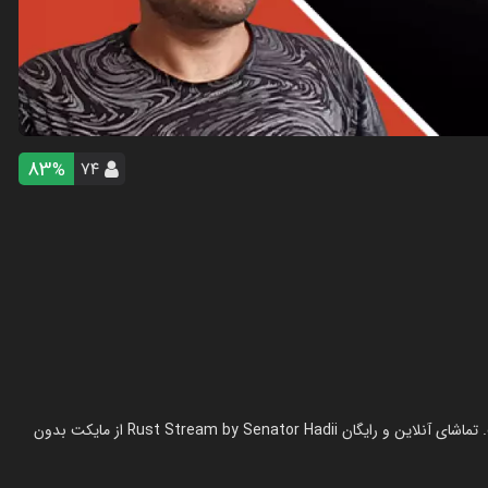
83
۷۴
%
استریم Rust - سناتور هادی در سال 1402 در ژانر استریم ساخته شده است. تماشای آنلاین و رایگان Rust Stream by Senator Hadii از مایکت بدون