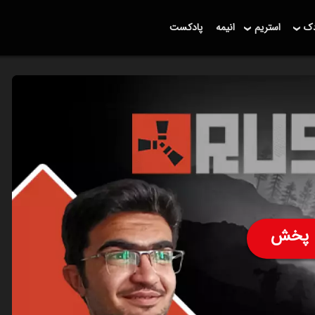
دک
استریم
انیمه
پادکست
پخش