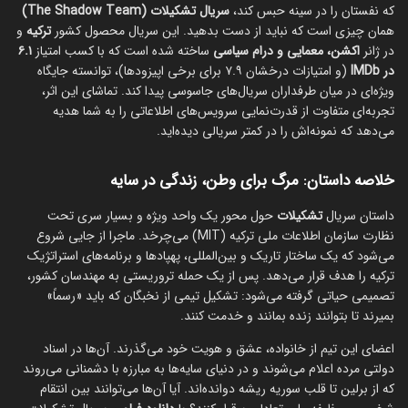
که نفستان را در سینه حبس کند،
سریال تشکیلات (The Shadow Team)
همان چیزی است که نباید از دست بدهید. این سریال محصول کشور
ترکیه
و
در ژانر
اکشن، معمایی و درام سیاسی
ساخته شده است که با کسب امتیاز
۶.۱
در IMDb
(و امتیازات درخشان ۷.۹ برای برخی اپیزودها)، توانسته جایگاه
ویژه‌ای در میان طرفداران سریال‌های جاسوسی پیدا کند. تماشای این اثر،
تجربه‌ای متفاوت از قدرت‌نمایی سرویس‌های اطلاعاتی را به شما هدیه
می‌دهد که نمونه‌اش را در کمتر سریالی دیده‌اید.
خلاصه داستان: مرگ برای وطن، زندگی در سایه
داستان سریال
تشکیلات
حول محور یک واحد ویژه و بسیار سری تحت
نظارت سازمان اطلاعات ملی ترکیه (MIT) می‌چرخد. ماجرا از جایی شروع
می‌شود که یک ساختار تاریک و بین‌المللی، پهپادها و برنامه‌های استراتژیک
ترکیه را هدف قرار می‌دهد. پس از یک حمله تروریستی به مهندسان کشور،
تصمیمی حیاتی گرفته می‌شود: تشکیل تیمی از نخبگان که باید «رسماً»
بمیرند تا بتوانند زنده بمانند و خدمت کنند.
اعضای این تیم از خانواده، عشق و هویت خود می‌گذرند. آن‌ها در اسناد
دولتی مرده اعلام می‌شوند و در دنیای سایه‌ها به مبارزه با دشمنانی می‌روند
که از برلین تا قلب سوریه ریشه دوانده‌اند. آیا آن‌ها می‌توانند بین انتقام