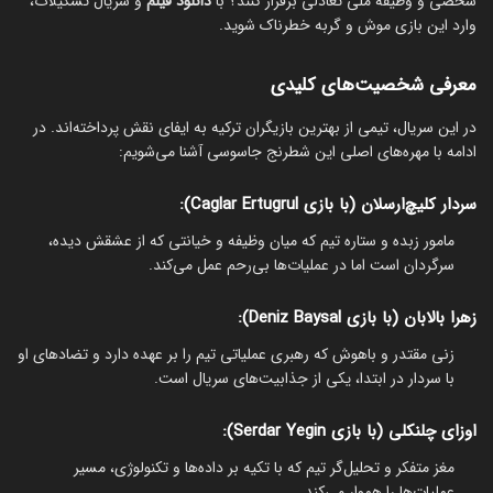
شخصی و وظیفه ملی تعادلی برقرار کنند؟ با
دانلود فیلم
و سریال تشکیلات،
وارد این بازی موش و گربه خطرناک شوید.
معرفی شخصیت‌های کلیدی
در این سریال، تیمی از بهترین بازیگران ترکیه به ایفای نقش پرداخته‌اند. در
ادامه با مهره‌های اصلی این شطرنج جاسوسی آشنا می‌شویم:
سردار کلیچ‌ارسلان (با بازی Caglar Ertugrul):
مامور زبده و ستاره تیم که میان وظیفه و خیانتی که از عشقش دیده،
سرگردان است اما در عملیات‌ها بی‌رحم عمل می‌کند.
زهرا بالابان (با بازی Deniz Baysal):
زنی مقتدر و باهوش که رهبری عملیاتی تیم را بر عهده دارد و تضادهای او
با سردار در ابتدا، یکی از جذابیت‌های سریال است.
اوزای چلنکلی (با بازی Serdar Yegin):
مغز متفکر و تحلیل‌گر تیم که با تکیه بر داده‌ها و تکنولوژی، مسیر
عملیات‌ها را هموار می‌کند.