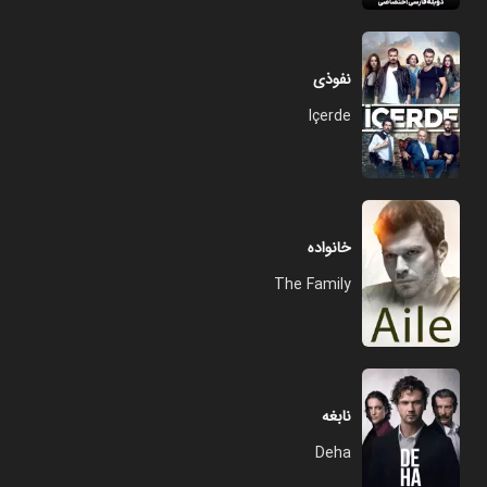
نفوذی
Içerde
خانواده
The Family
نابغه
Deha