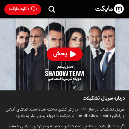
دانلود مایکت
سریال تشکیلات با دوبله فارسی
- The Shadow Team 2021
91
۶.۰
۱,۲۲۹
%
پخش
ساخت ترکیه سال 2021
رده سنی ۱۸+
ترکی
سریال
اکشن
درام
توضیحات
قسمت‌ها
سریال‌های مشابه
درباره سریال تشکیلات
سریال تشکیلات در سال 2021 در ژانر اکشن ساخته شده است. تماشای آنلاین
و رایگان The Shadow Team از مایکت با دوبله بدون نیاز به دانلود.
اگر به دنبال هیجان خالص، عملیات‌های مخفیانه و درام‌های سیاسی هستید