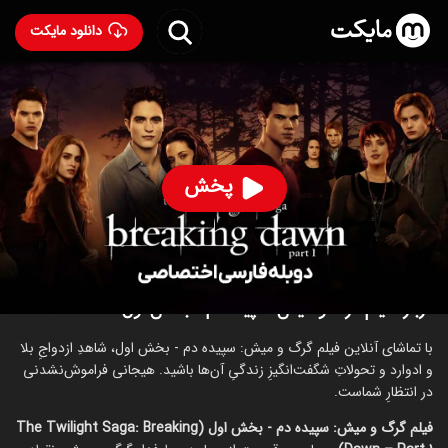
دانلود مایکت
فیلم گرگ و میش: سپیده دم - بخش اول با دوبله فارسی
- The
Twilight Saga: Breaking Dawn - Part 1 2011
90
۵.۰
۸۵۵
%
پخش
ساخت آمریکا سال 2011
رده سنی ۱۳+
ماجراجویی
درام
عاشقانه
درباره فیلم گرگ و میش: سپیده دم - بخش اول
با تماشای آنلاین فیلم گرگ و میش: سپیده دم - بخش اول، شاهدِ ازدواجِ بلا
و ادوارد و تحولاتِ شگفت‌انگیزِ زندگیِ آن‌ها باشید. هیجانی فراموش‌نشدنی
در انتظارِ شماست.
فیلم گرگ و میش: سپیده دم - بخش اول (The Twilight Saga: Breaking