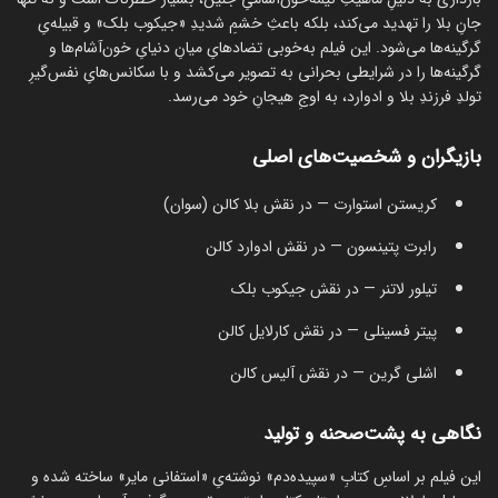
جانِ بلا را تهدید می‌کند، بلکه باعثِ خشمِ شدیدِ «جیکوب بلک» و قبیله‌یِ
گرگینه‌ها می‌شود. این فیلم به‌خوبی تضادهایِ میانِ دنیایِ خون‌آشام‌ها و
گرگینه‌ها را در شرایطی بحرانی به تصویر می‌کشد و با سکانس‌هایِ نفس‌گیرِ
تولدِ فرزندِ بلا و ادوارد، به اوجِ هیجانِ خود می‌رسد.
بازیگران و شخصیت‌های اصلی
کریستن استوارت — در نقش بلا کالن (سوان)
رابرت پتینسون — در نقش ادوارد کالن
تیلور لاتنر — در نقش جیکوب بلک
پیتر فسینلی — در نقش کارلایل کالن
اشلی گرین — در نقش آلیس کالن
نگاهی به پشت‌صحنه و تولید
این فیلم بر اساسِ کتابِ «سپیده‌دم» نوشته‌یِ «استفانی مایر» ساخته شده و