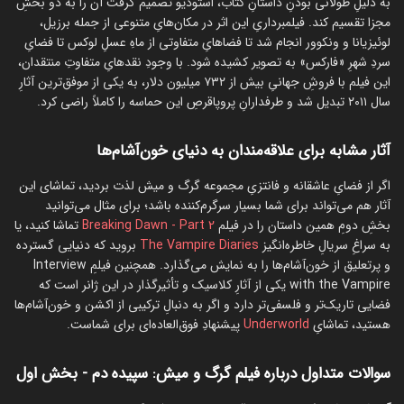
به دلیلِ طولانی بودنِ داستانِ کتاب، استودیو تصمیم گرفت آن را به دو بخشِ
مجزا تقسیم کند. فیلمبرداریِ این اثر در مکان‌هایِ متنوعی از جمله برزیل،
لوئیزیانا و ونکوور انجام شد تا فضاهایِ متفاوتی از ماهِ عسلِ لوکس تا فضایِ
سردِ شهرِ «فارکس» به تصویر کشیده شود. با وجودِ نقدهایِ متفاوتِ منتقدان،
این فیلم با فروشِ جهانیِ بیش از ۷۳۲ میلیون دلار، به یکی از موفق‌ترین آثارِ
سال ۲۰۱۱ تبدیل شد و طرفدارانِ پروپاقرصِ این حماسه را کاملاً راضی کرد.
آثار مشابه برای علاقه‌مندان به دنیای خون‌آشام‌ها
اگر از فضایِ عاشقانه و فانتزیِ مجموعه گرگ و میش لذت بردید، تماشای این
آثار هم می‌تواند برای شما بسیار سرگرم‌کننده باشد؛ برای مثال می‌توانید
بخشِ دومِ همین داستان را در فیلم
Breaking Dawn - Part 2
تماشا کنید، یا
به سراغِ سریالِ خاطره‌انگیز
The Vampire Diaries
بروید که دنیایی گسترده
و پرتعلیق از خون‌آشام‌ها را به نمایش می‌گذارد. همچنین فیلمِ Interview
with the Vampire یکی از آثارِ کلاسیک و تأثیرگذار در این ژانر است که
فضایی تاریک‌تر و فلسفی‌تر دارد و اگر به دنبالِ ترکیبی از اکشن و خون‌آشام‌ها
هستید، تماشایِ
Underworld
پیشنهادِ فوق‌العاده‌ای برای شماست.
سوالات متداول درباره فیلم گرگ و میش: سپیده دم - بخش اول