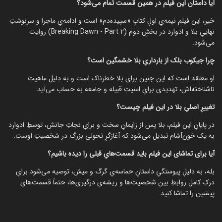
آیا داستان این فیلم در همین قسمت تمام می‌شود؟
خیر، این فیلم نیمه‌یِ اولِ کتابِ «سپیده‌دم» است و ادامه‌یِ ماجرا و سرنوشتِ
نهاییِ بلا و ادوارد در بخشِ دوم (Breaking Dawn - Part 2) روایت
می‌شود.
چرا جیکوب بلک از بارداریِ بلا خشمگین است؟
او معتقد است که این جنین برایِ بلا خطرناک است و به دلیلِ ماهیتِ
ناشناخته‌اش، تهدیدی برایِ امنیتِ قبیله و جامعه به حساب می‌آید.
تغییرِ اصلیِ بلا در این فیلم چیست؟
در پایانِ این فیلم، بلا پس از زایمانِ سخت و برایِ نجاتِ جانش، توسطِ ادوارد
به یک خون‌آشام تبدیل می‌شود که آغازگرِ تحولی بزرگ در شخصیتِ اوست.
آیا برای تماشای این فیلم باید قسمت‌هایِ قبلی را دیده باشیم؟
بله، به دلیلِ پیوستگیِ داستانِ حماسه‌یِ گرگ و میش، توصیه می‌شود برایِ
درکِ کاملِ روابطِ بینِ شخصیت‌ها و ریشه‌یِ درگیری‌ها، حتماً قسمت‌هایِ
پیشین را تماشا کنید.