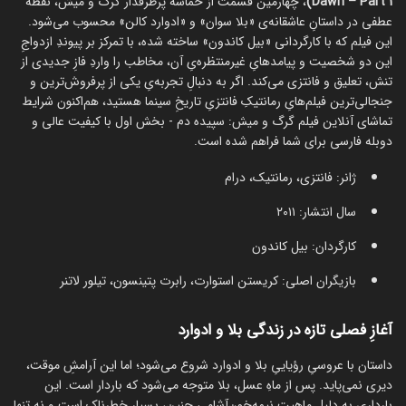
Dawn – Part 1)
، چهارمین قسمت از حماسه پرطرفدار گرگ و میش، نقطه
عطفی در داستانِ عاشقانه‌ی «بلا سوان» و «ادوارد کالن» محسوب می‌شود.
این فیلم که با کارگردانی «بیل کاندون» ساخته شده، با تمرکز بر پیوندِ ازدواجِ
این دو شخصیت و پیامدهایِ غیرمنتظره‌یِ آن، مخاطب را واردِ فازِ جدیدی از
تنش، تعلیق و فانتزی می‌کند. اگر به دنبالِ تجربه‌یِ یکی از پرفروش‌ترین و
جنجالی‌ترین فیلم‌هایِ رمانتیکِ فانتزیِ تاریخِ سینما هستید، هم‌اکنون شرایط
تماشای آنلاین فیلم گرگ و میش: سپیده دم - بخش اول با کیفیت عالی و
دوبله فارسی برای شما فراهم شده است.
ژانر: فانتزی، رمانتیک، درام
سال انتشار: ۲۰۱۱
کارگردان: بیل کاندون
بازیگران اصلی: کریستن استوارت، رابرت پتینسون، تیلور لاتنر
آغازِ فصلی تازه در زندگی بلا و ادوارد
داستان با عروسیِ رؤیاییِ بلا و ادوارد شروع می‌شود؛ اما این آرامشِ موقت،
دیری نمی‌پاید. پس از ماهِ عسل، بلا متوجه می‌شود که باردار است. این
بارداری به دلیلِ ماهیتِ نیمه‌خون‌آشامیِ جنین، بسیار خطرناک است و نه تنها