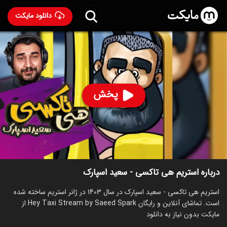
دانلود مایکت
استریم هی تاکسی - سعید اسپارک
ساخت 1403
55
۲۹۶
%
پخش
ساخت ایران سال 1403
رده سنی ۱۳+
استریم
توضیحات
قسمت‌ها
سریال‌های مشابه
درباره استریم هی تاکسی - سعید اسپارک
استریم هی تاکسی - سعید اسپارک در سال 1403 در ژانر استریم ساخته شده
است. تماشای آنلاین و رایگان Hey Taxi Stream by Saeed Spark از
مایکت بدون نیاز به دانلود