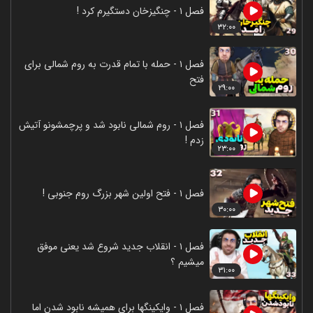
فصل ۱ - چنگیزخان دستگیرم کرد !
۳۲:۰۰
فصل ۱ - حمله با تمام قدرت به روم شمالی برای
فتح
۲۹:۰۰
فصل ۱ - روم شمالی نابود شد و پرچمشونو آتیش
زدم !
۲۳:۰۰
فصل ۱ - فتح اولین شهر بزرگ روم جنوبی !
۳۰:۰۰
فصل ۱ - انقلاب جدید شروع شد یعنی موفق
میشیم ؟
۳۱:۰۰
فصل ۱ - وایکینگها برای همیشه نابود شدن اما