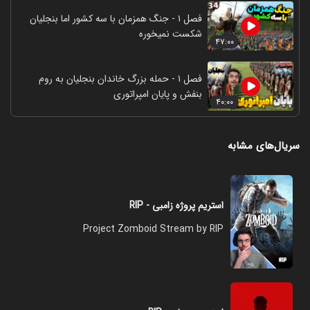
فصل ۱ - جنگ همزمان با سه کشور اما بنجلیان
شکست نمیخوره
۴۷:۰۰
فصل ۱ - حمله بزرگ خاندان بنجلیان به روم
بنفش و پایان امپراتوری
۴۰:۰۰
سریال‌های مشابه
استریم پروژه زامبی - RIP
Project Zomboid Stream by RIP