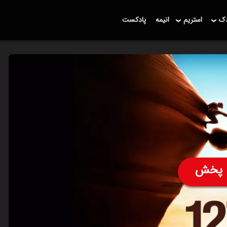
دک
استریم
انیمه
پادکست
پخش