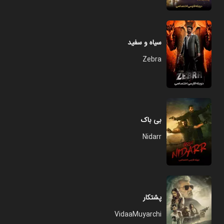
سیاه و سفید
Zebra
بی باک
Nidarr
پشتکار
VidaaMuyarchi