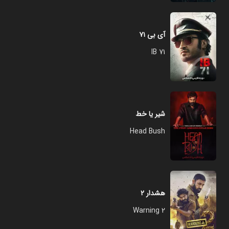
آی بی ۷۱
IB 71
شیر یا خط
Head Bush
هشدار ۲
Warning 2