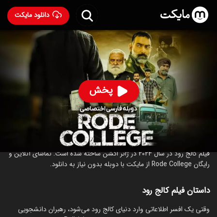
دانلود مایکت
فیلم هندی کالج رود با دوبله فارسی
- Rode College 2024
66
۶.۶
۵۹
%
پخش
ساخت هند سال 2024
رده سنی ۱۸+
هندی
اکشن
درام
درباره فیلم کالج رود
فیلم کالج رود در سال 2024 در ژانر اکشن ساخته شده است. تماشای آنلاین و
رایگان Rode College از مایکت با دوبله بدون نیاز به دانلود.
داستان فیلم کالج رود
وقتی یک افسر اطلاعاتی وارد دنیای کالج رود می‌شود، رهبران دانشجویی