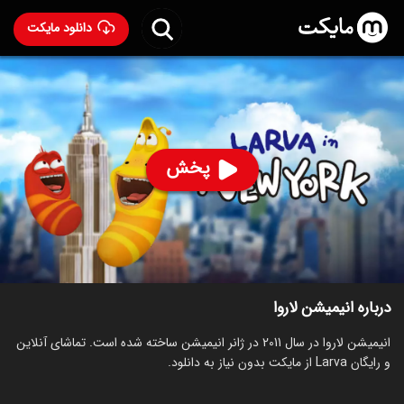
دانلود مایکت
انیمیشن لاروا
- Larva 2011
81
۷.۲
۱,۲۵۱
%
پخش
ساخت کره جنوبی سال 2011
رده سنی ۷+
کره‌ای
سریال
انیمیشن
کمدی
خانوادگی
توضیحات
قسمت‌ها
انیمیشن‌های مشابه
درباره انیمیشن لاروا
انیمیشن لاروا در سال 2011 در ژانر انیمیشن ساخته شده است. تماشای آنلاین
و رایگان Larva از مایکت بدون نیاز به دانلود.