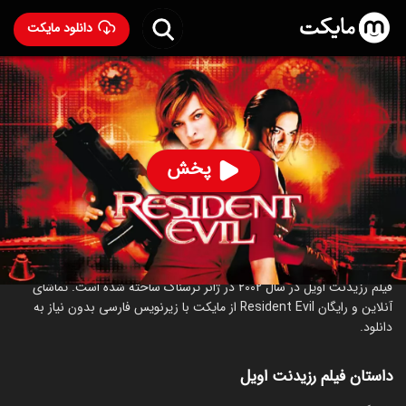
دانلود مایکت
فیلم رزیدنت اویل
- Resident Evil 2002
81
۶.۶
۳۶۰
%
پخش
ساخت آلمان سال 2002
رده سنی ۱۸+
ترسناک
علمی‌تخیلی
درباره فیلم رزیدنت اویل
فیلم رزیدنت اویل در سال 2002 در ژانر ترسناک ساخته شده است. تماشای
آنلاین و رایگان Resident Evil از مایکت با زیرنویس فارسی بدون نیاز به
دانلود.
داستان فیلم رزیدنت اویل