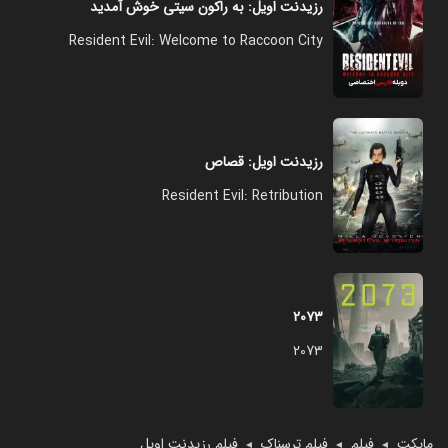
رزیدنت اویل: به راکون سیتی خوش آمدید
Resident Evil: Welcome to Raccoon City
رزیدنت اویل: قصاص
Resident Evil: Retribution
۲۰۷۳
2073
مایکت
فیلم
فیلم ترسناک
فیلم رزیدنت اویل
◄
◄
◄