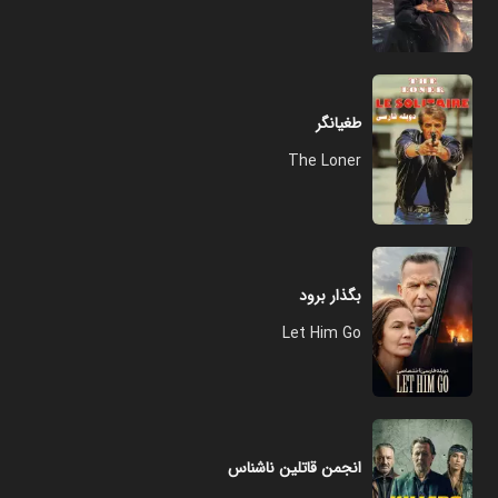
طغیانگر
The Loner
بگذار برود
Let Him Go
انجمن قاتلین ناشناس