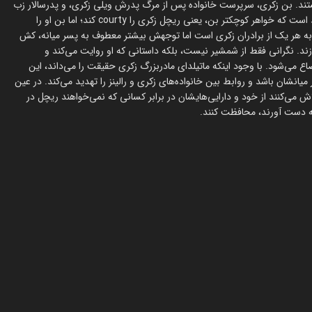
تند. بن زکری، سرپرست خانواده پس از مرگ پدرش ویلی زکری، و پدرسالار زب
رالینز در یک دامداری همکاری می‌کنند. پسر آرام زب، چارلی رالینز، علاقمند است که خواهر کوچکتر بن، یعنی ریچل زکری را courty کند؛ اما بن او را
 به هر یک از برادران زکری است اما توجهش بیشتر معطوف به پسر میانه، کش
د. نگرانی فقط از شمشیر نیست، بلکه داستانی که او روایت می‌کند و
ع می‌شود. با وجود اینکه ماتیلدای مادربزرگ زکری حقیقت را می‌داند، این
یانشان باشد و روابط بین خانواده‌های زکری و رالینز را تهدید می‌کند. در عین
اش می‌کنند از خود و دارایی‌هایشان در برابر کسانی که نمی‌خواهند ریچل در
به دست آورند، محافظت کنند.