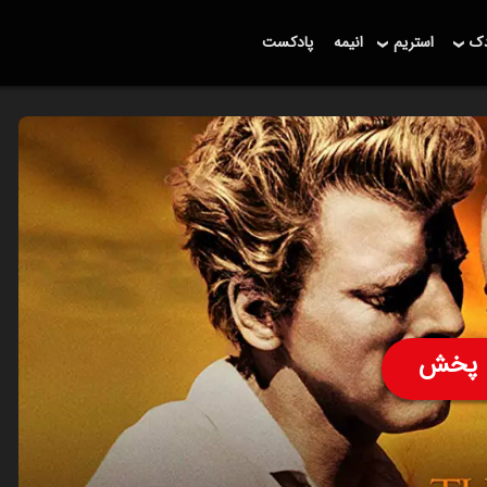
دک
استریم
انیمه
پادکست
پخش