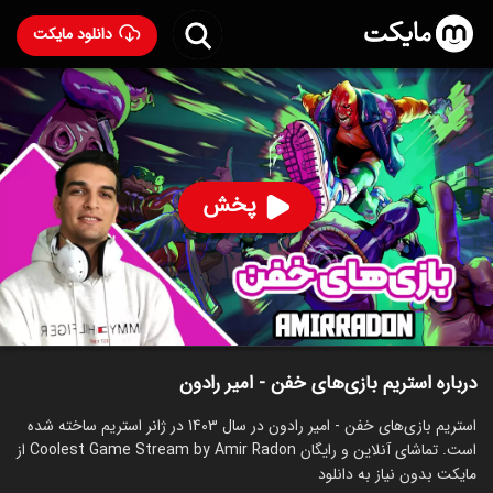
دانلود مایکت
استریم بازی‏‌های خفن - امیر رادون
ساخت 1403
80
۵۱
%
امیر رادون
پخش
ساخت ایران سال 1403
رده سنی ۱۳+
استریم
توضیحات
قسمت‌ها
سریال‌های مشابه
درباره استریم بازی‏‌های خفن - امیر رادون
استریم بازی‏‌های خفن - امیر رادون در سال 1403 در ژانر استریم ساخته شده
است. تماشای آنلاین و رایگان Coolest Game Stream by Amir Radon از
مایکت بدون نیاز به دانلود