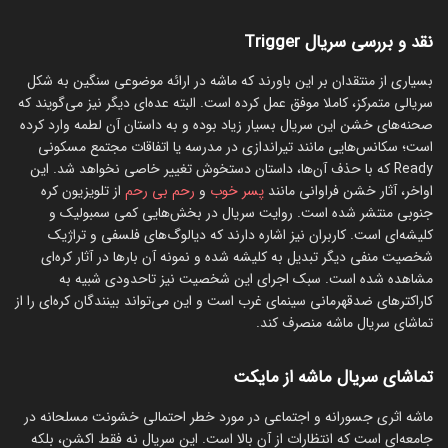
نقد و بررسی سریال Trigger
بسیاری از منتقدان بر این باورند که ماشه در ارائه موضوعی سنگین به شکل
سریالی متمرکز، کاملا موفق عمل کرده است. البته عده‌ای دیگر نیز می‌گویند که
صحنه‌های خشن این سریال بسیار زیاد بوده و به داستان آن لطمه وارد کرده
است؛ سکانس‌هایی مانند تیراندازی در مدرسه یا اتفاقات مجتمع مسکونی
Ready که با حذف آن‌ها، داستان دستخوش تغییر خاصی نخواهد شد. این
اواخر، آثار خشن فراوانی مانند
پسر خوب
و
رحم بی رحم
از تلویزیون کره
جنوبی منتشر شده است. روایت سریال در بخش‌هایی کمی سمبولیک و
کلیشه‌ای است. کاربران نیز اشاره دارند که دیالوگ‌های فلسفی و تراژیک
شخصیت منفی دیگر تبدیل به کلیشه شده و نمونه آن بارها در آثار کره‌‌ای
مشاهده شده است. سبک اجرای این شخصیت نیز تاحدودی شبیه به
کاراکترهای ضدقهرمانی سینمای غرب است و این می‌تواند بینندگان کره‌ای را از
تماشای سریال ماشه منصرف کند.
تماشای سریال ماشه از مایکت
ماشه اثری جسورانه و اجتماعی در مورد خطر احتمالی خشونت مسلحانه در
جامعه‌ای است که انتظارات از آن بالا است. این سریال نه فقط اکشن، بلکه