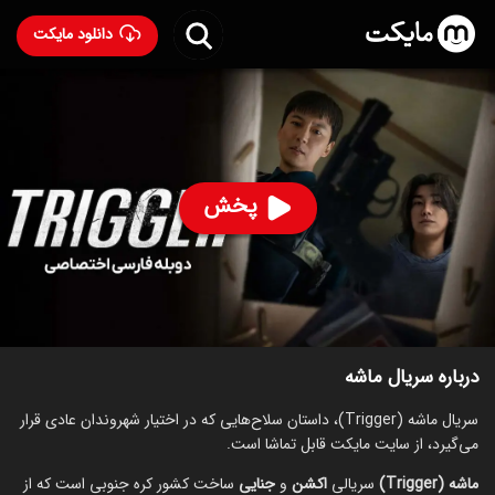
دانلود مایکت
سریال ماشه با دوبله فارسی
- Trigger 2025
94
۷.۲
۲۷۳
%
پخش
ساخت کره جنوبی سال 2025
رده سنی ۱۸+
کره‌ای
سریال
اکشن
جنایی
درام
توضیحات
قسمت‌ها
سریال‌های مشابه
درباره سریال ماشه
سریال ماشه (Trigger)، داستان سلاح‌هایی که در اختیار شهروندان عادی قرار
می‌‌گیرد، از سایت مایکت قابل تماشا است.
ماشه (Trigger)
سریالی
اکشن
‌و
جنایی
ساخت کشور کره جنوبی است که از