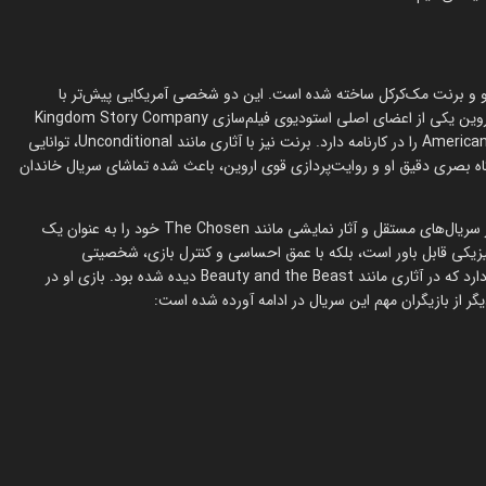
ی مشترک خود او و برنت مک‌کرکل ساخته شده است. این دو شخصی آمریکایی پیش‌تر با
فیلم‌های سینمایی موفق در ژانرهای مذهبی و درام شناخته شده‌اند. جان اروین یکی از اعضای اصلی استودیوی فیلم‌سازی Kingdom Story Company
است؛ همان تیمی که فیلم‌هایی مانند Can Only Imagine و American Underdog را در کارنامه دارد. برنت نیز با آثاری مانند Unconditional، توانایی
اه بصری دقیق او و روایت‌پردازی قوی اروین، باعث شده تماشای سریال خاندان
نقش دیوید را مایکل جفرسون بازی کرده است؛ بازیگری که با حضورش در سریال‌های مستقل و آثار نمایشی مانند The Chosen خود را به عنوان یک
فیزیکی قابل باور است، بلکه با عمق احساسی و کنترل بازی، شخصیتی
چندوجهی از او را ارائه می‌دهد. آستین باسیس در نقش ناتان نبی حضور دارد که در آثاری مانند Beauty and the Beast دیده شده بود. بازی او در
 از بازیگران مهم این سریال در ادامه آورده شده است: