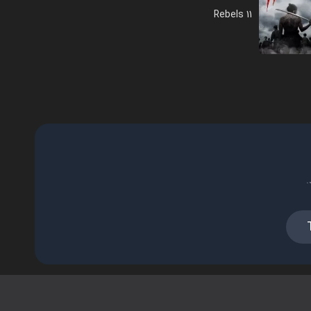
11 Rebels
.