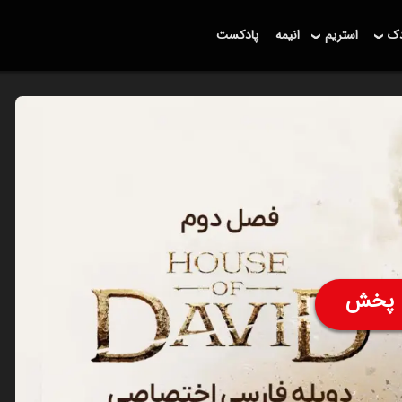
دک
استریم
انیمه
پادکست
پخش