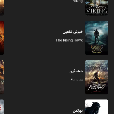
Viking
خیزش شاهین
The Rising Hawk
خشمگین
Furious
نورثمن