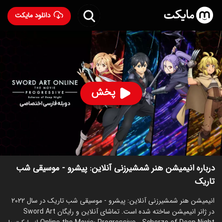
دانلود مایکت
انیمیشن هنر شمشیرزنی آنلاین: پیشرو - موسیقی شب تاریک
با دوبله فارسی
- Sword Art Online the Movie:
Progressive - Scherzo of Deep Night 2022
پخش
93
۶.۷
۵۶۱
%
ساخت ژاپن سال 2022
رده سنی ۱۳+
انیمیشن
اکشن
ماجراجویی
درباره انیمیشن هنر شمشیرزنی آنلاین: پیشرو - موسیقی شب
تاریک
انیمیشن هنر شمشیرزنی آنلاین: پیشرو - موسیقی شب تاریک در سال 2022
در ژانر انیمیشن ساخته شده است. تماشای آنلاین و رایگان Sword Art