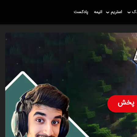
دک
استریم
انیمه
پادکست
پخش