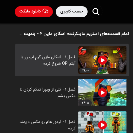
حساب کاربری
دانلود مایکت
تمام قسمت‌های استریم ماینکرفت: اسکای‌ ماین ۲ - بندیت هادی
فصل ۱ - اسکای ماین گیم آپ رو با
آیتم OP شروع کردم
۱۹:۰۰
فصل ۱ - کلی از ویورا کمکم کردن تا
مکس بشم
۲۴:۰۰
فصل ۱ - آرمور هام رو مکس دایمند
کردم