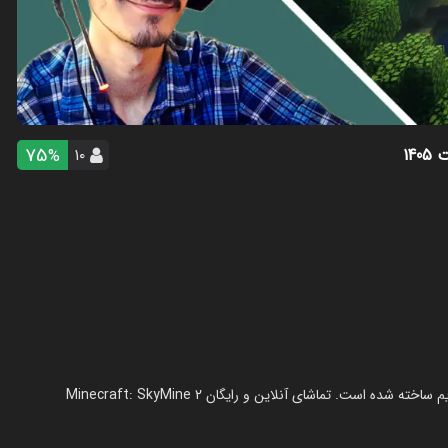
75
14
۱۰
%
استریم ماینکرفت: اسکای‌ ماین ۲ - بندیت هادی در سال 1405 در ژانر استریم ساخته شده است. تماشای آنلاین و رایگان Minecraft: SkyMine 2