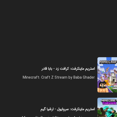
فصل ۱ - بزرگترین قرعه کشی
اسکای ماین گیم
۱۴:۰۰
فصل ۱ - باس فایت ندر رو زدم و
وارد اند شدم
۱۴:۰۰
استریم ماینکرفت: کرافت زد - بابا قادر
فصل ۱ - اسکای ماین گیم آپ ،
Minecraft: Craft Z Stream by Baba Ghader
دنیای اند چه شکلیه؟
۱۴:۰۰
فصل ۱ - اسکای ماین گیم آپ و
سخت ترین ماین
استریم ماینکرفت: سروایول - ارشیا گیم
۱۶:۰۰