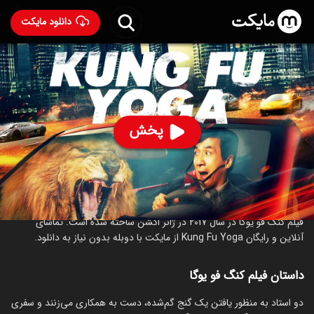
دانلود مایکت
فیلم کنگ فو یوگا با دوبله فارسی
- Kung Fu Yoga 2017
81
۵.۲
۳۰۶
%
پخش
ساخت چین سال 2017
رده سنی ۱۳+
اکشن
ماجراجویی
کمدی
درباره فیلم کنگ فو یوگا
فیلم کنگ فو یوگا در سال 2017 در ژانر اکشن ساخته شده است. تماشای
آنلاین و رایگان Kung Fu Yoga از مایکت با دوبله بدون نیاز به دانلود.
داستان فیلم کنگ فو یوگا
دو استاد به منظور یافتن یک گنج گم‌شده، دست به همکاری می‌زنند و سفری