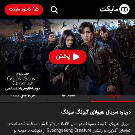
دانلود مایکت
سریال هیولای گیونگ‌ سونگ با دوبله فارسی
- Gyeongseong
Creature 2023
95
۷.۳
۳۶۲
%
پخش
ساخت کره جنوبی سال 2023
رده سنی ۱۸+
کره‌ای
سریال
اکشن
درام
ترسناک
توضیحات
قسمت‌ها
سریال‌های مشابه
درباره سریال هیولای گیونگ‌ سونگ
سریال هیولای گیونگ‌ سونگ در سال 2023 در ژانر اکشن ساخته شده است.
تماشای آنلاین و رایگان Gyeongseong Creature از مایکت با دوبله و