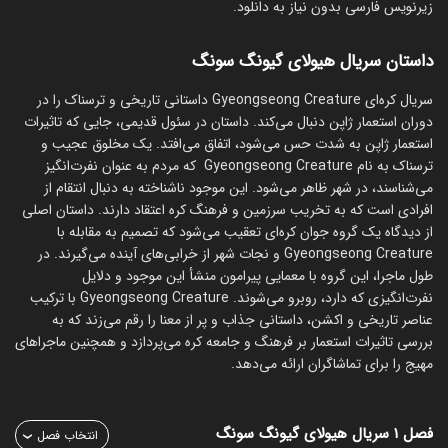
زیرنویس فارسی بدون نیاز به دانلود.
داستان سریال هیولای گیونگ‌ سونگ
‏سریال کره‌ای Gyeongseong Creature داستانی تاریخی و ترسناک را در
دوران استعمار ژاپن دنبال می‌کند. داستان در سئول قدیمی، جایی که تاثیرات
استعمار ژاپن به شدت حس می‌شود، اتفاق می‌افتد. یک مخلوق عجیب و
ترسناک به نام Gyeongseong Creature که مردم به عنوان نفرت‌انگیز
می‌شناسند، در شهر ظاهر می‌شود. این موجود ناشناخته به دنبال انتقام از
افرادی است که به تخریب سرزمین و فرهنگ کره اعتقاد دارند. داستان اصلی
از دیدگاه یک گروه جوان کره‌ای تعقیب می‌شود که تصمیم به مقابله با
Gyeongseong Creature و نجات شهر از خرابی‌های آینده می‌گیرند. در
طول ماجرا، این گروه با معمایی پیرامون منشأ این موجود و دلایل
نفرت‌انگیزی که دارد، روبرو می‌شوند. Gyeongseong Creature با ترکیب
عناصر تاریخی و اکشن، داستانی جذاب و پر از معنا را رقم می‌زند که به
بررسی تاثیرات استعمار بر فرهنگ و جامعه کره می‌پردازد و همچنین ماجراهای
مهیج را برای تماشاگران ارائه می‌دهد.
فصل ۱
سریال هیولای گیونگ‌ سونگ
انتخاب فصل