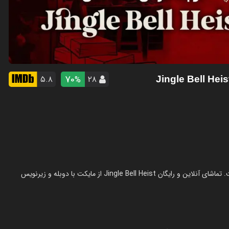
70
۵.۸
۲۸
%
فیلم دزدی در شب کریسمس در سال 2025 در ژانر کمدی ساخته شده است. تماشای آنلاین و رایگان Jingle Bell Heist از مایکت با دوبله و زیرنویس