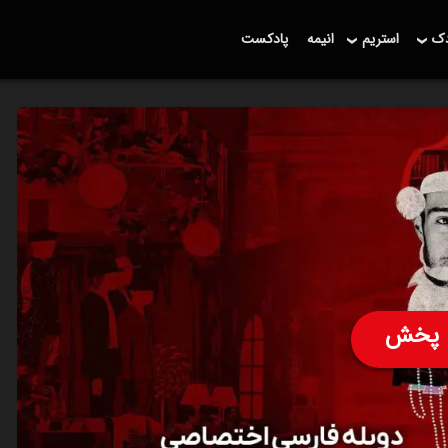
دک
استریم
انیمه
پادکست
پخش