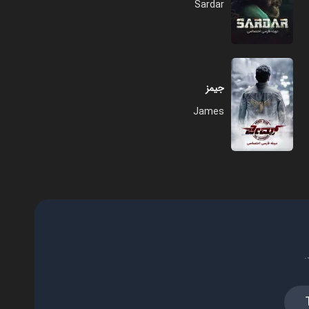
Sardar
جیمز
James
.