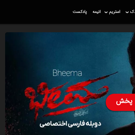
دک
استریم
انیمه
پادکست
پخش