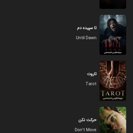
تا سپیده دم
Until Dawn
تاروت
Tarot
حرکت نکن
Don't Move