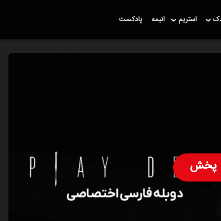
دک
استریم
انیمه
پادکست
پخش