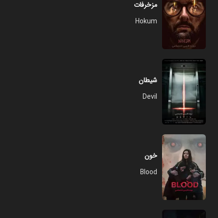
مزخرفات
Hokum
شیطان
Devil
خون
Blood