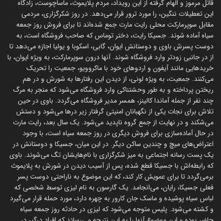
قاتل مرموز و الهام گرفته از این رویداد، مردم پلایموث، ماساچوست، زادگاه
این تعطیلات ننگین، را مورد ترور قرار می‌دهد. در روز شکرگزاری، مردمی
مقابل سوپرمارکت محلی رایت مارت جمع شده‌اند تا برای فروش روز جمعه
سیاه آماده شوند. جسیکا رایت، دختر توماس که صاحب فروشگاه است، به
دوست پسرش باوی و دوستانش ایوان، گابی، اسکوبا و یولیا اجازه می‌دهد تا
از در جانبی زودتر وارد فروشگاه شوند. آنها درون سوپرمارکت، به ویژه ایوان، با
خریدهایی مانند آیفون و اردوهای خود با ماکروویو، جمعیت را تحریک
می‌کنند. جمعیت، به ویژه لونی، از دیدن این رفتارها به شورش و در هم
ریختن پرداخته و به طور وحشتناکی وارد فروشگاه می‌شود که منجر به مرگ
چند نفر از جمله آماندا کالینز، همسر مدیر فروشگاه می‌گردد. باوی در حین
تلاش برای نجات یکی از نگهبانان امنیتی گرفتار زیر درها می‌شود و دستش
می‌شکند و در نهایت از جمع گروه ناپدید می‌شود. یک سال بعد، رایت مارت
در حال آماده‌سازی برای فروش دیگری در روز جمعه سیاه است، با وجود
اعتراض‌های میچ و چندین ساکن دیگر. در این میان، جسیکا و دوستانش در
یک پست رسانه اجتماعی به میز شکرگزاری با نام‌هایشان تگ می‌شوند. باوی
که رابطه‌اش با جسیکا قطع شده، پس از آسیب دیدن در شورش به پلایموث
برمی‌گردد تا برای عمویش کار کند، که این موضوع به ناراحتی دوست پسر
فعلی جسیکا، رایان، می‌انجامد. یک گارسون به نام لیزی توسط شخصی که
لباس سیاه پوشیده و ماسک جان کارور به چهره دارد، مورد حمله قرار می‌گیرد
و کشته می‌شود. پلیس متوجه می‌شود که لیزی در حادثه روز جمعه سیاه
حاضر بوده و این موضوع آنها را به این نتیجه می‌رساند که افراد درگیر در