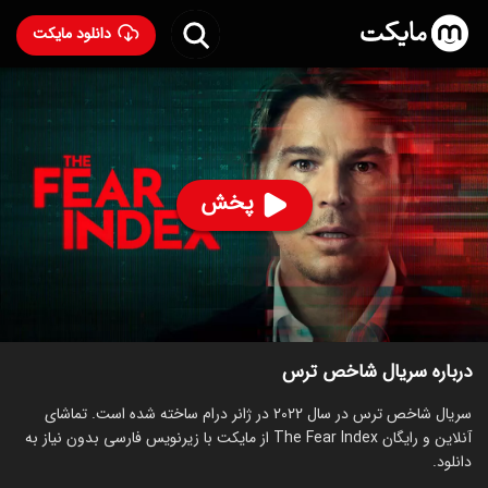
دانلود مایکت
سریال شاخص ترس
- The Fear Index 2022
50
۵.۸
۱۶
%
پخش
ساخت آمریکا سال 2022
رده سنی ۱۸+
سریال
درام
توضیحات
قسمت‌ها
سریال‌های مشابه
درباره سریال شاخص ترس
سریال شاخص ترس در سال 2022 در ژانر درام ساخته شده است. تماشای
آنلاین و رایگان The Fear Index از مایکت با زیرنویس فارسی بدون نیاز به
دانلود.