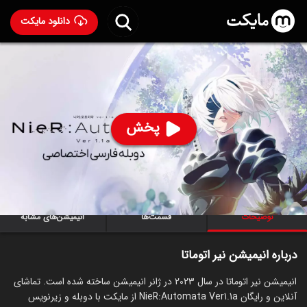
دانلود مایکت
انیمیشن نیر اتوماتا با دوبله فارسی
- NieR:Automata
Ver1.1a 2023
87
۷.۳
۱,۷۱۶
%
پخش
ساخت ژاپن سال 2023
رده سنی ۱۸+
سریال
انیمیشن
اکشن
ماجراجویی
درام
علمی‌تخیلی
توضیحات
قسمت‌ها
انیمیشن‌های مشابه
درباره انیمیشن نیر اتوماتا
انیمیشن نیر اتوماتا در سال 2023 در ژانر انیمیشن ساخته شده است. تماشای
آنلاین و رایگان NieR:Automata Ver1.1a از مایکت با دوبله و زیرنویس