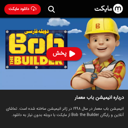
دانلود مایکت
انیمیشن باب معمار با دوبله فارسی
- Bob the Builder 1998
74
۵.۶
۹۱۳
%
پخش
ساخت بریتانیا سال 1998
رده سنی ۳+
سریال
انیمیشن
کمدی
خانوادگی
توضیحات
قسمت‌ها
انیمیشن‌های مشابه
درباره انیمیشن باب معمار
انیمیشن باب معمار در سال 1998 در ژانر انیمیشن ساخته شده است. تماشای
آنلاین و رایگان Bob the Builder از مایکت با دوبله بدون نیاز به دانلود.