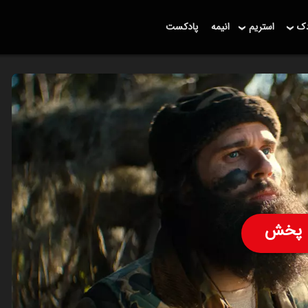
دک
استریم
انیمه
پادکست
پخش