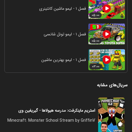
فصل ۱ - لیمو ماشین کانتینری
۰۵:۰۰
فصل ۱ - لیمو تونل شانسی
۰۵:۰۰
فصل ۱ - لیمو بهترین ماشین
۰۳:۰۰
سریال‌های مشابه
استریم ماینکرفت: مدرسه هیولاها - گیریفین وی
Minecraft: Monster School Stream by GriffinV