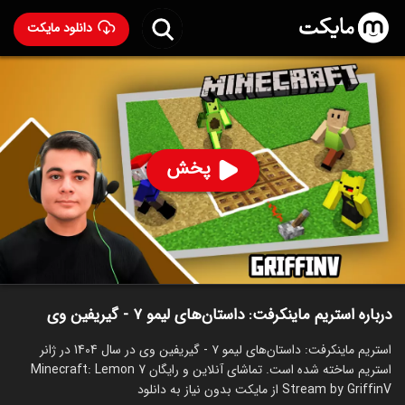
دانلود مایکت
استریم ماینکرفت: داستان‌های لیمو ۷ - گیریفین وی
ساخت 1404
72
۶۹
%
گیریفین وی
پخش
ساخت ایران سال 1404
رده سنی ۱۳+
استریم
توضیحات
قسمت‌ها
سریال‌های مشابه
درباره استریم ماینکرفت: داستان‌های لیمو ۷ - گیریفین وی
استریم ماینکرفت: داستان‌های لیمو ۷ - گیریفین وی در سال 1404 در ژانر
استریم ساخته شده است. تماشای آنلاین و رایگان Minecraft: Lemon 7
Stream by GriffinV از مایکت بدون نیاز به دانلود