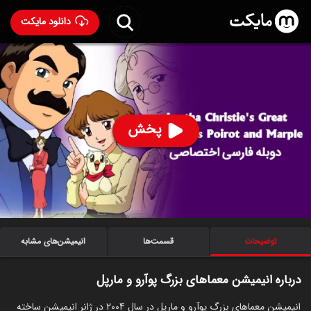
دانلود مایکت
انیمیشن معماهای بزرگ پوآرو و مارپل با دوبله فارسی
-
Agatha Christie's Great Detectives Poirot and
Marple 2004
پخش
93
۷.۹
۱۱۰
%
ساخت ژاپن سال 2004
رده سنی ۷+
سریال
انیمیشن
ماجراجویی
جنایی
توضیحات
قسمت‌ها
انیمیشن‌های مشابه
درباره انیمیشن معماهای بزرگ پوآرو و مارپل
انیمیشن معماهای بزرگ پوآرو و مارپل در سال 2004 در ژانر انیمیشن ساخته