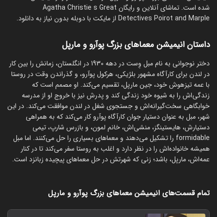
شده است. تماشای آنلاین و رایگان Agatha Christie s Great
Detectives Poirot and Marple از مایکت با دوبله بدون نیاز به دانلود.
داستان انیمیشن معماهای بزرگ پوآرو و مارپل
دختر نوجوانی به نام مبل وِست در دهه 1930 در انگلستان، زمانش را بین کار
در لندن برای کارآگاه مشهور بلژیکی، هرکول پوآرو، و گذراندن وقت در روستا
با عمه تیزهوش خود، جین مارپل، تقسیم می‌کند. او مصمم است که
زندگی‌اش را به شیوه خود زندگی کند و پدرش نیز با خروج او از مدرسه‌
خوابگاهی سخت‌گیرانه‌اش و جستجوی شغل در لندن موافقت می‌کند. در این
شهر، مبل به عنوان دستیار جوان کارآگاه پوآرو کار می‌کند که به همراهی
دستیارش، هایستینگز، منشی‌اش، خانم لمون، و بازرس شارپ، تیمی
formidable را تشکیل می‌دهند و معماهای بسیاری را حل می‌کنند. اما مبل
همیشه خانواده‌اش را در نظر دارد و اغلب به روستا سفر می‌کند تا در کنار
عمه‌اش، مارپل، باشد؛ زنی که شهرتش در حل معماهای پیچیده زبانزد است.
تمام قسمت‌های انیمیشن معماهای بزرگ پوآرو و مارپل