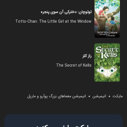
توتوچان: دخترکی آن‌ سوی پنجره
Totto-Chan: The Little Girl at the Window
راز کلز
The Secret of Kells
مایکت
انیمیشن
انیمیشن معماهای بزرگ پوآرو و مارپل
◄
◄