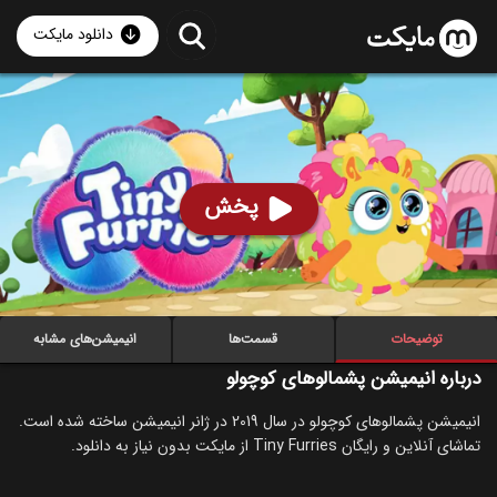
دانلود مایکت
انیمیشن پشمالوهای کوچولو
- Tiny Furries 2019
70
۱۰۲
%
پخش
ساخت آمریکا سال 2019
رده سنی ۳+
سریال
انیمیشن
ماجراجویی
خانوادگی
توضیحات
قسمت‌ها
انیمیشن‌های مشابه
درباره انیمیشن پشمالوهای کوچولو
انیمیشن پشمالوهای کوچولو در سال 2019 در ژانر انیمیشن ساخته شده است.
تماشای آنلاین و رایگان Tiny Furries از مایکت بدون نیاز به دانلود.