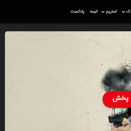
دک
استریم
انیمه
پادکست
پخش