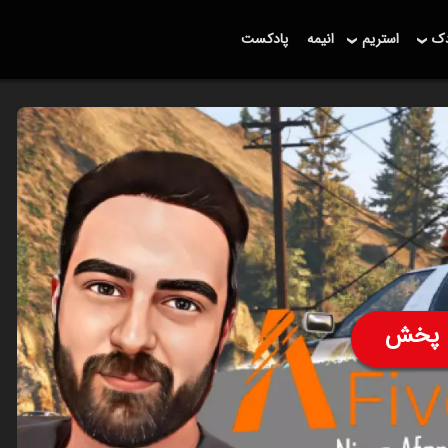
دک
استریم
انیمه
پادکست
پخش