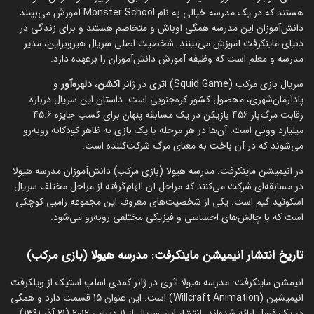
هستند که در یک مدرسه خیالی به نام Monster School آموزش می‌بینند.
دانش‌آموزان این مدرسه همگی اوباش و متخاصم هستند و برای زندگی در
دنیای ماینکرفت آموزش می‌بینند. شخصیت اصلی سریال هیروبراین، مدیر
مدرسه و معلم است که وظیفه آموزش دانش‌آموزان را برعهده دارد.
سریال بازی مرکب (Squid Game) اثری در ژانر
اکشن
،
دلهره‌آور
و
پادآرمان‌شهری، محصول کشور کره‌جنوبی است. داستان این سریال درباره
رقابت مرگ‌بار 456 بازیکن در یک مسابقه پنهان برای کسب جایزه‌ 45.6
میلیارد وونی است. آن‌ها در هر مرحله با یک بازی به ظاهر کودکانه روبه‌رو
می‌شوند که در آن باخت به معنای مرگ شرکت‌کننده است.
در انیمیشن ماینکرفت: مدرسه هیولا (بازی مرکب) دانش‌آموزان مدرسه هیولا
در مسابقه‌ای شرکت می‌کنند که مراحل آن الهام‌گرفته از مراحل مختلف سریال
اسکوئید گیم است. یکی از شخصیت‌های معروف این مجموعه زامبی کوچکی
است که با چالش‌های احساسی و فیزیکی مختلفی روبه‌رو می‌شود.
تاریخ انتشار انیمیشن ماینکرفت: مدرسه هیولا (بازی مرکب)
انیمشن ماینکرفت: مدرسه هیولا اثری در ژانر کمدی اسلپ استیک از ویلکرفت
انیمیشین (Willcraft Animation) است. این عنوان 15 قسمت دارد و همگی
در یک فصل ارائه شده‌اند. انتشار این سریال از 11 دسامبر 2012 (21 آذر 1391)