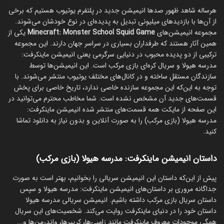
هرساله شاهد ظهور صدها انیمیشن جدید در پلتفرم یوتیوب هستیم که برخی
از آن‌ها با بازدیدهای میلیونی تبدیل به پدیده‌ای در نوع خودشان می‌شوند.
مجموعه انیمیشن‌های
Minecraft: Monster School Squid Game
یکی از
همین آثار هستند که طرفداران بسیاری در سراسر جهان دارند. این مجموعه
ترکیبی از دو پدیده محبوب در دنیایی سرگرمی یعنی انیمیشن ماینکرفت:
مدرسه هیولا و سریال کره‌ای بازی مرکب است. این انیمیشن‌ها توسط
سازندگان مستقل ساخته و در کانال‌های مختلف یوتیوب منتشر می‌شوند. با
توجه به این‌که این مجموعه سازنده خاصی ندارد، تاریخ خاصی برای پخش
قسمت‌های جدید آن مشخص نشده است. شما مخاطب محترم می‌توانید در
این صفحه از مایکت همه قسمت‌های منتشر شده انیمیشن ماینکرفت:
مدرسه هیولا (بازی مرکب) را به صورت آنلاین و بدون نیاز به دانلود تماشا
کنید.
داستان انیمیشن ماینکرفت: مدرسه هیولا (بازی مرکب)
پیش از این‌که داستان این انیمیشن سریالی را بخوانیم، بهتر است به صورت
جداگانه مروری بر داستان‌های انیمیشن ماینکرفت: مدرسه هیولا و سپس
داستان سریال بازی مرکب داشته باشیم. انیمیشن سریالی مدرسه هیولا
داستان خود را در دنیای ماینکرفت روایت می‌کند. شخصیت‌های این سریال
همگی موجودات معروف ماینکرفت مانند زامبی‌ها، کریپرها، واندرمن‌ها و...