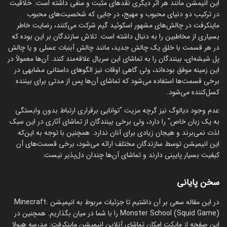
این انیمشن مانند هر اثر دیگری نقدهای مثبت و منفی داشته است. خلاقیت
در ترکیب دو دنیای محبوب و مهیج، در جایی که شخصیت‌های محبوب
ماینکرفت در چالش‌های مشهور اسکوئید گیم شرکت می‌کنند، رضایت خاطر
بسیاری از مخاطبین را به دنبال داشته است. تلاش سازندگان بر این بوده که
در هر قسمت با خلق یک چالش جدید، مانند چالش آبنبات عسلی و یا چالش
پل شیشه‌ای، بینندگان را به تماشای این سریال علاقه‌مند کنند. آن‌ها معمولاً در
این زمینه موفق بوده‌اند، ولی گاهی اوقات نیز الگوهای داستانی مشابهی در
برخی قسمت‌ها استفاده می‌شود که تماشای آن‌ها پس از مدتی برای بیننده
کسل‌کننده می‌شود.
عدم وجود دیالوگ نیز گرچه مزیت "توانایی برقراری ارتباط بدون وابستگی
به یک زبان خاص" را دارد، ولی برخی بینندگان از تماشای آثاری در این سبک
لذت نمی‌برند و هیجان زیادی برای آنان ندارد. همچنین با توجه به این‌که
این انیمیشن توسط سازندگان مختلف ارائه می‌شود، برخی قسمت‌های آن
کیفیت بسیار پایینی دارند و تماشای آن‌ها چندان دل‌پذیر نیست.
سخن پایانی
در این مقاله سعی بر آن داشتیم تا جزئیات مربوط به انیمیشن Minecraft:
Monster School (Squid Game) را با شما در میان بگذاریم. همچنین در
این صفحه از مایکت امکان تماشای آنلاین انیمیشن ماینکرفت: مدرسه هیولا