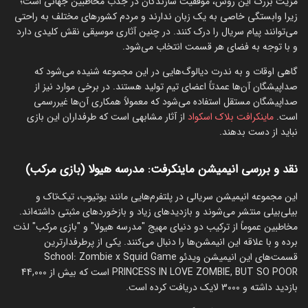
مزیت بزرگ این روش، موفقیت سازندگان در جذب مخاطبین جهانی است؛
زیرا وابستگی خاصی به یک زبان ندارند و مردم کشورهای مختلف به راحتی
می‌توانند پیام سریال را درک کنند. در چنین آثاری موسیقی نقش کلیدی دارد
و با توجه به فضای هر قسمت انتخاب می‌شود.
گاهی اوقات و به ندرت دیالوگ‌هایی در این مجموعه شنیده می‌شود که
صداپیشگان آن‌ها عمدتاً اعضای تیم تولید هستند. در برخی موارد نیز از
صداپیشگان مستقل استفاده می‌شود که معمولاً همکاری آن‌ها غیررسمی
است.
ماینکرافت بلاک اسکواد
از آثار مشابهی است که طرفداران این بازی
نباید از دست بدهند.
نقد و بررسی انیمیشن ماینکرفت: مدرسه هیولا (بازی مرکب)
این مجموعه انیمیشن سریالی در پلتفرم‌‌هایی مانند یوتیوب، تیک‌تاک و
بیلی‌بیلی منتشر می‌شوند و بازدیدهای زیاد و بازخوردهای مثبتی داشته‌اند.
مخاطبین عموماً از ترکیب دو دنیای مهیج "مدرسه هیولا" و "بازی مرکب" لذت
برده و با علاقه این انیمشن‌ها را دنبال می‌کنند. یکی از پرطرفدارترین
قسمت‌های این انیمیشن ویدئو School: Zombie x Squid Game
PRINCESS IN LOVE ZOMBIE, BUT SO POOR است که بیش از 44,000
بازدید داشته و 3000 لایک دریافت کرده است.