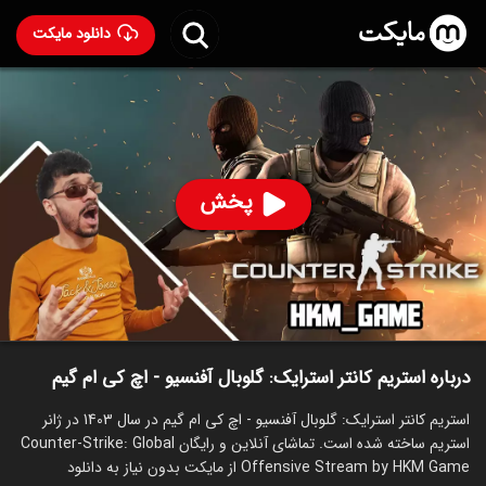
دانلود مایکت
استریم کانتر استرایک: گلوبال آفنسیو - اچ کی ام گیم
ساخت 1403
53
۱۲۰
%
اچ کی ام گیم
پخش
ساخت ایران سال 1403
رده سنی ۱۳+
استریم
توضیحات
قسمت‌ها
سریال‌های مشابه
درباره استریم کانتر استرایک: گلوبال آفنسیو - اچ کی ام گیم
استریم کانتر استرایک: گلوبال آفنسیو - اچ کی ام گیم در سال 1403 در ژانر
استریم ساخته شده است. تماشای آنلاین و رایگان Counter-Strike: Global
Offensive Stream by HKM Game از مایکت بدون نیاز به دانلود