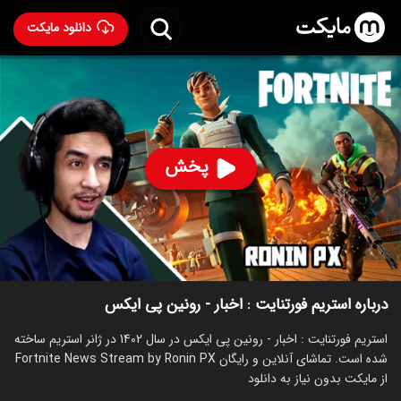
دانلود مایکت
استریم فورتنایت : اخبار - رونین پی ایکس
ساخت 1402
75
۱۰
%
پخش
ساخت ایران سال 1402
رده سنی ۱۳+
استریم
توضیحات
قسمت‌ها
سریال‌های مشابه
درباره استریم فورتنایت : اخبار - رونین پی ایکس
استریم فورتنایت : اخبار - رونین پی ایکس در سال 1402 در ژانر استریم ساخته
شده است. تماشای آنلاین و رایگان Fortnite News Stream by Ronin PX
از مایکت بدون نیاز به دانلود